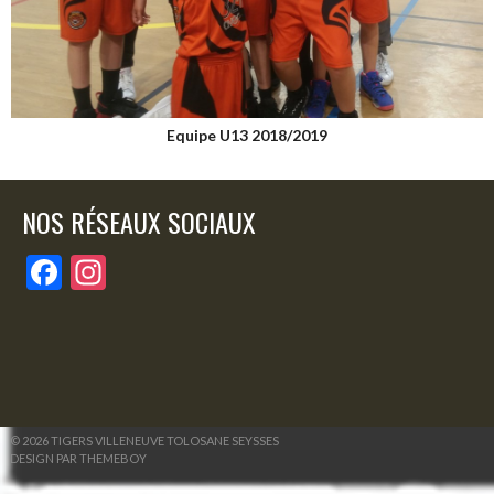
Equipe U13 2018/2019
NOS RÉSEAUX SOCIAUX
F
In
ac
st
e
a
b
gr
o
a
o
m
© 2026 TIGERS VILLENEUVE TOLOSANE SEYSSES
DESIGN PAR THEMEBOY
k