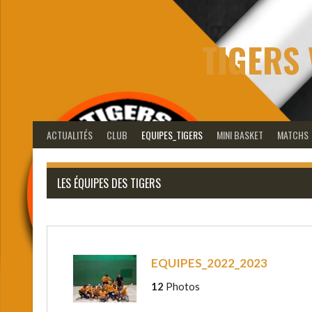
Aller
au
contenu
TIGERS 
ACTUALITÉS
CLUB
EQUIPES_TIGERS
MINI BASKET
MATCHS
LES ÉQUIPES DES TIGERS
EQUIPES_2022_2023
12
Photos