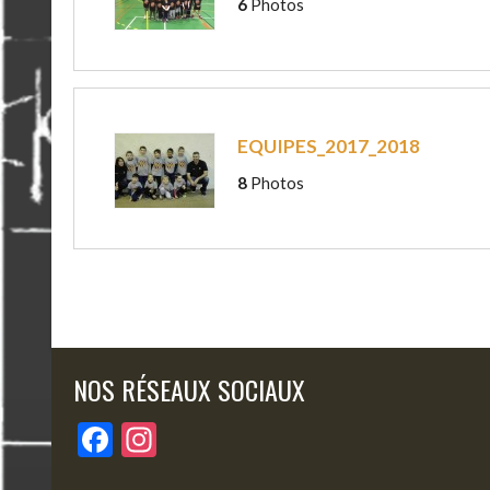
6
Photos
EQUIPES_2017_2018
8
Photos
NOS RÉSEAUX SOCIAUX
F
In
ac
st