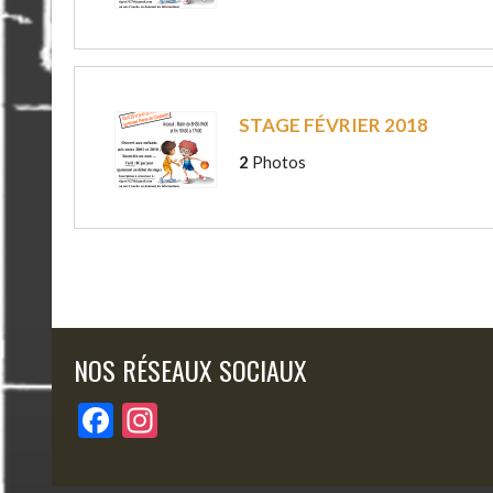
STAGE FÉVRIER 2018
2
Photos
NOS RÉSEAUX SOCIAUX
F
In
ac
st
e
a