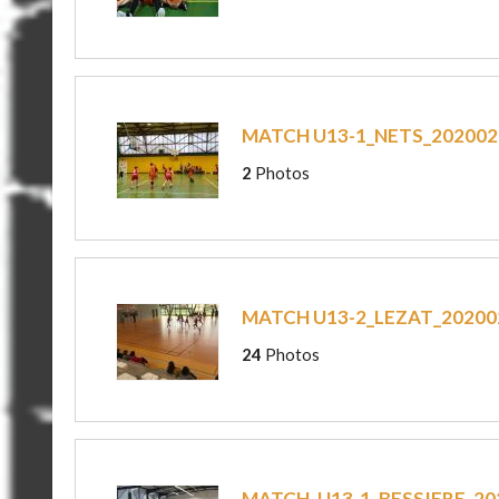
MATCH U13-1_NETS_202002
2
Photos
MATCH U13-2_LEZAT_20200
24
Photos
MATCH_U13-1_BESSIERE_20