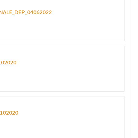
NALE_DEP_04062022
102020
102020