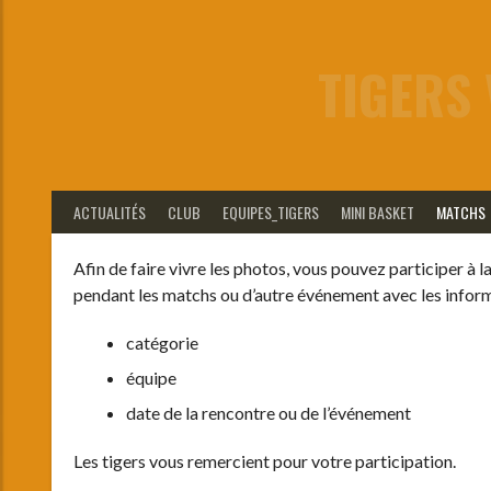
Aller
au
contenu
TIGERS 
ACTUALITÉS
CLUB
EQUIPES_TIGERS
MINI BASKET
MATCHS
Afin de faire vivre les photos, vous pouvez participer à
pendant les matchs ou d’autre événement avec les inform
catégorie
équipe
date de la rencontre ou de l’événement
Les tigers vous remercient pour votre participation.