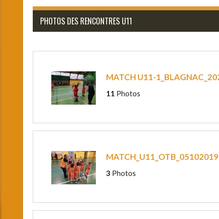
PHOTOS DES RENCONTRES U11
MATCH U11-1_BLAGNAC_20
11
Photos
MATCH_U11_OTB_05102019
3
Photos