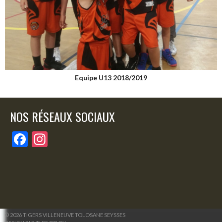
Equipe U13 2018/2019
NOS RÉSEAUX SOCIAUX
F
In
ac
st
e
a
b
gr
o
a
o
m
© 2026 TIGERS VILLENEUVE TOLOSANE SEYSSES