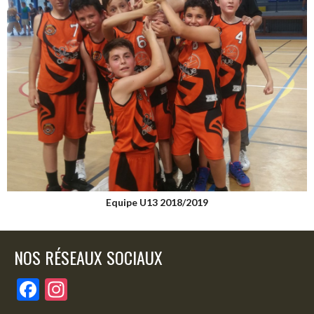
Equipe U13 2018/2019
NOS RÉSEAUX SOCIAUX
F
In
ac
st