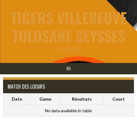
Aller
TIGERS VILLENEUVE
au
contenu
TOLOSANE SEYSSES
GO TIGERS
MATCH DES LOISIRS
Date
Game
Résultats
Court
No data available in table