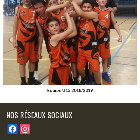
Equipe U13 2018/2019
NOS RÉSEAUX SOCIAUX
F
In
ac
st