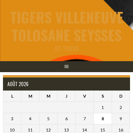
Aller
TIGERS VILLENEUVE
au
contenu
TOLOSANE SEYSSES
GO TIGERS
AOÛT 2026
L
M
M
J
V
S
D
1
2
3
4
5
6
7
8
9
10
11
12
13
14
15
16