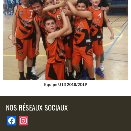
Equipe U13 2018/2019
NOS RÉSEAUX SOCIAUX
F
In
ac
st