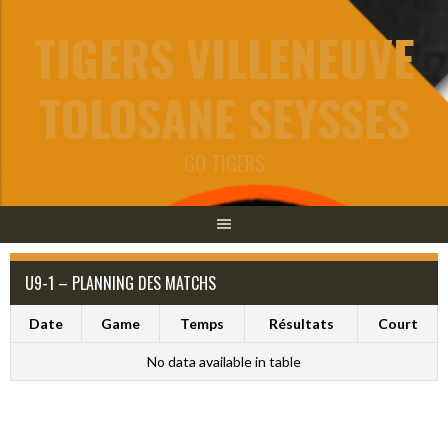
Aller
TIGERS VILLENEUVE
au
contenu
TOLOSANE SEYSSES
GO TIGERS
U9-1 – PLANNING DES MATCHS
Date
Game
Temps
Résultats
Court
No data available in table