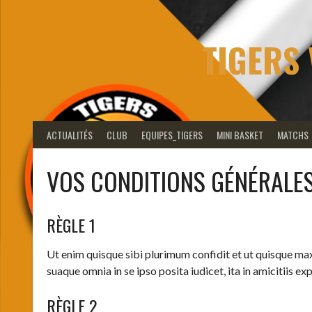
Aller
au
contenu
TIGERS 
ACTUALITÉS
CLUB
EQUIPES_TIGERS
MINI BASKET
MATCHS
VOS CONDITIONS GÉNÉRALES
RÈGLE 1
Ut enim quisque sibi plurimum confidit et ut quisque maxi
suaque omnia in se ipso posita iudicet, ita in amicitiis e
RÈGLE 2