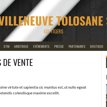
VILLENEUVE TOLOSANE
GO TIGERS
OTM
ARBITRAGE
EVÉNEMENTS
PRESSE
PARTENAIRES
BOUTIQUE
 DE VENTE
me virtute et sapientia sic munitus est, ut nullo egeat
xpetendis colendisque maxime excellit.