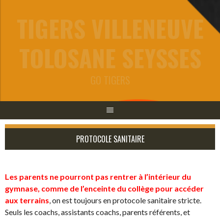
Aller
TIGERS VILLENEUVE
au
contenu
TOLOSANE SEYSSES
GO TIGERS
PROTOCOLE SANITAIRE
Les parents ne pourront pas rentrer
à l’intérieur du
gymnase, comme de l’enceinte du collège pour accéder
aux terrains
, on est toujours en protocole sanitaire stricte.
Seuls les coachs, assistants coachs, parents référents, et