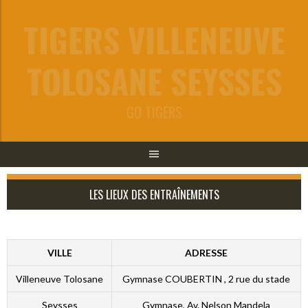
Aller
TIGERS VILLENEUVE
au
contenu
TOLOSANE SEYSSES
GO TIGERS
LES LIEUX DES ENTRAÎNEMENTS
VILLE
ADRESSE
Villeneuve Tolosane
Gymnase COUBERTIN , 2 rue du stade
Seysses
Gymnase, Av. Nelson Mandela