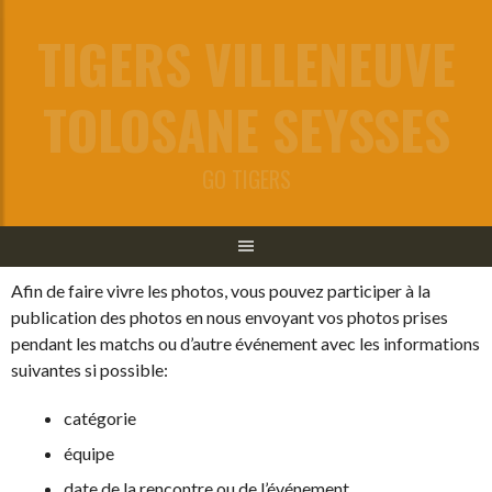
Aller
TIGERS VILLENEUVE
au
contenu
TOLOSANE SEYSSES
GO TIGERS
Afin de faire vivre les photos, vous pouvez participer à la
publication des photos en nous envoyant vos photos prises
pendant les matchs ou d’autre événement avec les informations
suivantes si possible:
catégorie
équipe
date de la rencontre ou de l’événement