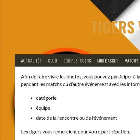
Aller
au
contenu
TIGERS 
ACTUALITÉS
CLUB
EQUIPES_TIGERS
MINI BASKET
MATCHS
Afin de faire vivre les photos, vous pouvez participer à
pendant les matchs ou d’autre événement avec les inform
catégorie
équipe
date de la rencontre ou de l’événement
Les tigers vous remercient pour votre participation.