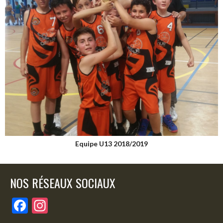
Equipe U13 2018/2019
NOS RÉSEAUX SOCIAUX
F
In
ac
st