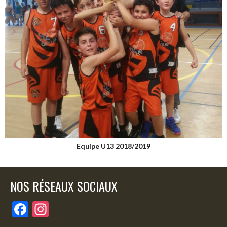
Equipe U13 2018/2019
NOS RÉSEAUX SOCIAUX
F
In
ac
st