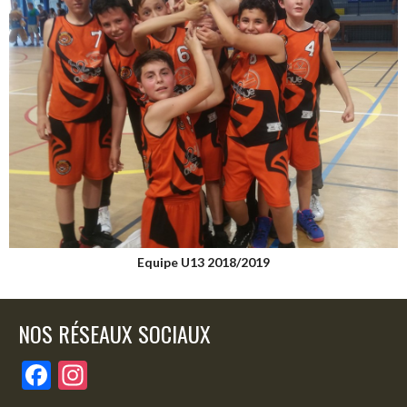
Equipe U13 2018/2019
NOS RÉSEAUX SOCIAUX
F
In
ac
st