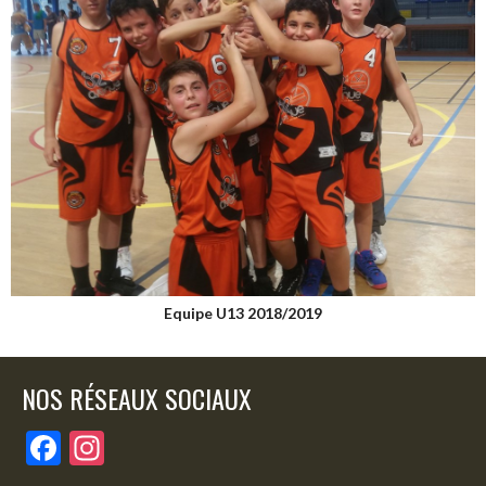
Equipe U13 2018/2019
NOS RÉSEAUX SOCIAUX
F
In
ac
st