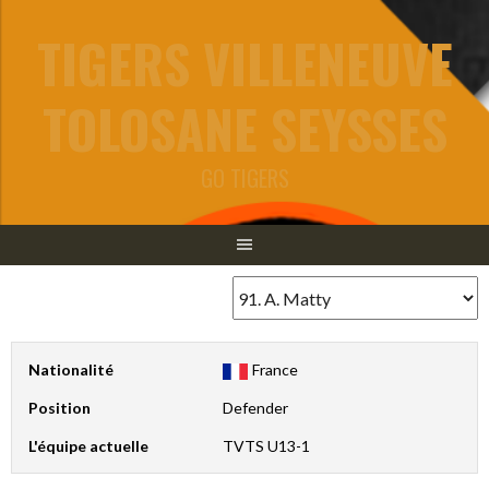
Aller
TIGERS VILLENEUVE
au
contenu
TOLOSANE SEYSSES
GO TIGERS
Nationalité
France
Position
Defender
L'équipe actuelle
TVTS U13-1