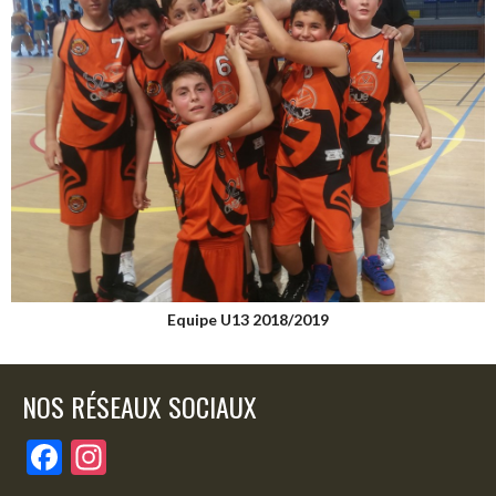
Equipe U13 2018/2019
NOS RÉSEAUX SOCIAUX
F
In
ac
st