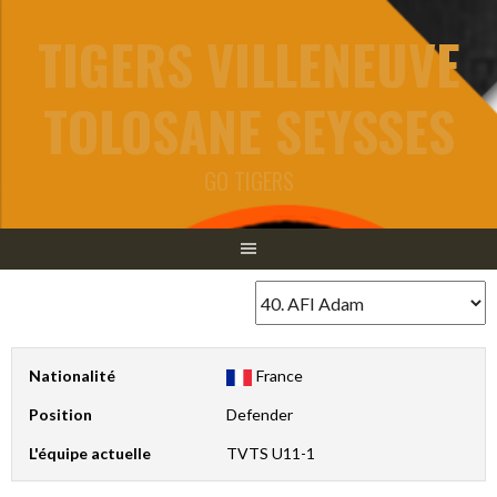
Aller
TIGERS VILLENEUVE
au
contenu
TOLOSANE SEYSSES
GO TIGERS
Nationalité
France
Position
Defender
L'équipe actuelle
TVTS U11-1