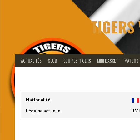
Aller
au
contenu
TIGERS 
ACTUALITÉS
CLUB
EQUIPES_TIGERS
MINI BASKET
MATCHS
Nationalité
L'équipe actuelle
TVT