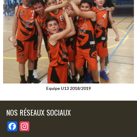
Equipe U13 2018/2019
NOS RÉSEAUX SOCIAUX
F
In
ac
st