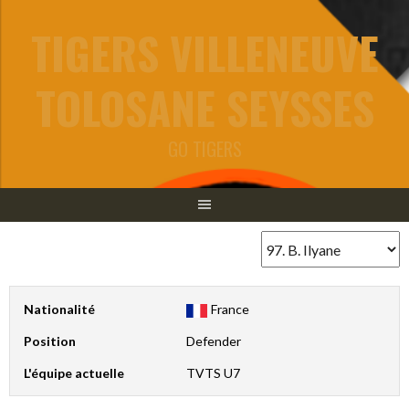
Aller
TIGERS VILLENEUVE
au
contenu
TOLOSANE SEYSSES
GO TIGERS
Nationalité
France
Position
Defender
L'équipe actuelle
TVTS U7