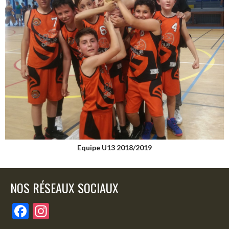
Equipe U13 2018/2019
NOS RÉSEAUX SOCIAUX
F
In
ac
st