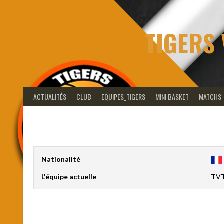
Aller
au
contenu
TIGERS 
ACTUALITÉS
CLUB
EQUIPES_TIGERS
MINI BASKET
MATCHS
Nationalité
L'équipe actuelle
TVT