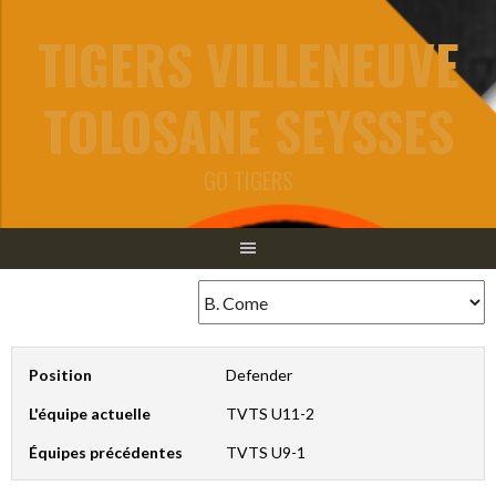
Aller
TIGERS VILLENEUVE
au
contenu
TOLOSANE SEYSSES
GO TIGERS
Position
Defender
L'équipe actuelle
TVTS U11-2
Équipes précédentes
TVTS U9-1