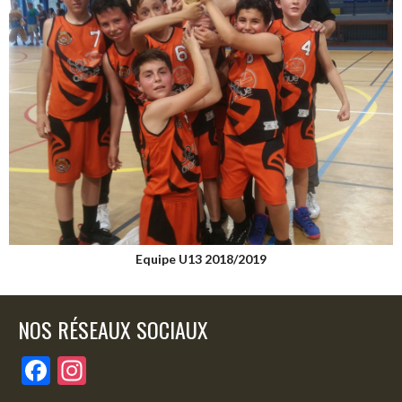
Equipe U13 2018/2019
NOS RÉSEAUX SOCIAUX
F
In
ac
st