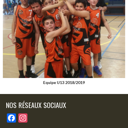
Equipe U13 2018/2019
NOS RÉSEAUX SOCIAUX
F
In
ac
st