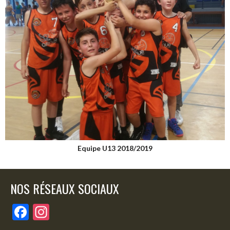
Equipe U13 2018/2019
NOS RÉSEAUX SOCIAUX
F
In
ac
st