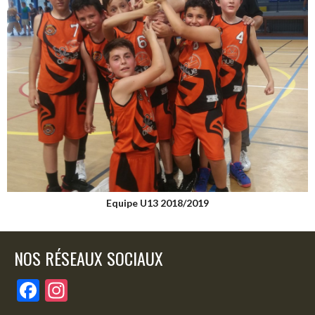
Equipe U13 2018/2019
NOS RÉSEAUX SOCIAUX
F
In
ac
st