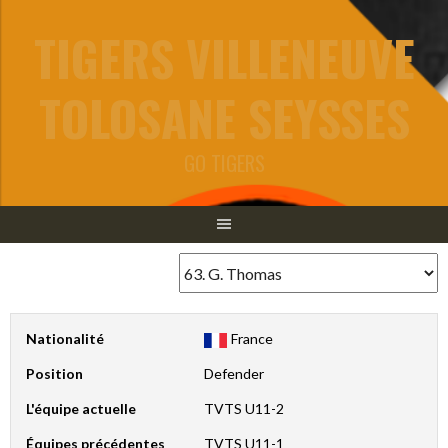
Aller
TIGERS VILLENEUVE
au
contenu
TOLOSANE SEYSSES
GO TIGERS
Nationalité
France
Position
Defender
L'équipe actuelle
TVTS U11-2
Équipes précédentes
TVTS U11-1