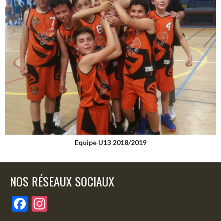
Equipe U13 2018/2019
NOS RÉSEAUX SOCIAUX
F
In
ac
st