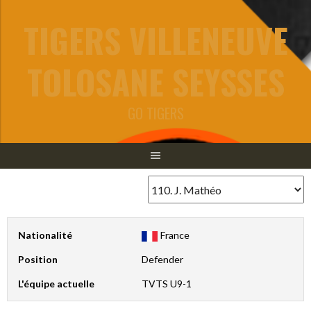
Aller
TIGERS VILLENEUVE
au
contenu
TOLOSANE SEYSSES
GO TIGERS
Nationalité
France
Position
Defender
L'équipe actuelle
TVTS U9-1