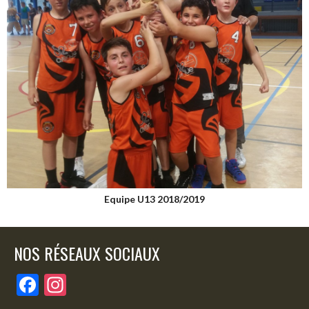
Equipe U13 2018/2019
NOS RÉSEAUX SOCIAUX
F
In
ac
st