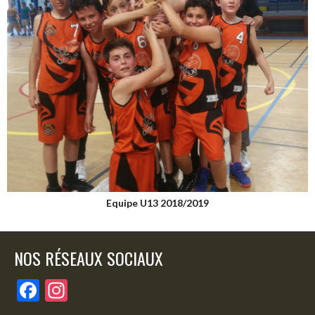
Equipe U13 2018/2019
NOS RÉSEAUX SOCIAUX
F
In
ac
st