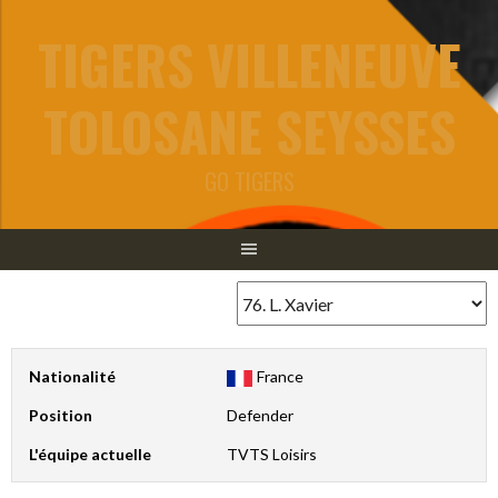
Aller
TIGERS VILLENEUVE
au
contenu
TOLOSANE SEYSSES
GO TIGERS
Nationalité
France
Position
Defender
L'équipe actuelle
TVTS Loisirs