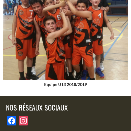
Equipe U13 2018/2019
NOS RÉSEAUX SOCIAUX
F
In
ac
st