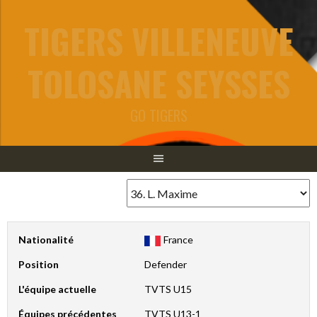
Aller
TIGERS VILLENEUVE
au
contenu
TOLOSANE SEYSSES
GO TIGERS
Nationalité
France
Position
Defender
L'équipe actuelle
TVTS U15
Équipes précédentes
TVTS U13-1