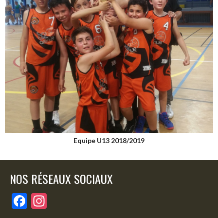
Equipe U13 2018/2019
NOS RÉSEAUX SOCIAUX
F
In
ac
st