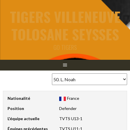
Aller
TIGERS VILLENEUVE
au
contenu
TOLOSANE SEYSSES
GO TIGERS
Nationalité
France
Position
Defender
L'équipe actuelle
TVTS U13-1
Équipes précédentes
TVTS U11-1