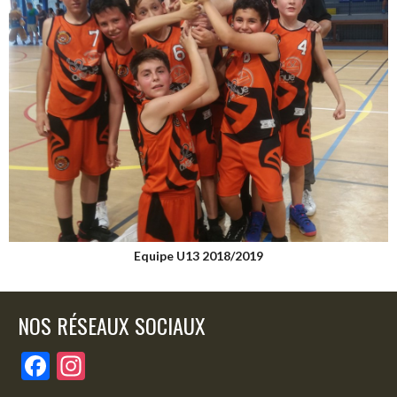
Equipe U13 2018/2019
NOS RÉSEAUX SOCIAUX
F
In
ac
st