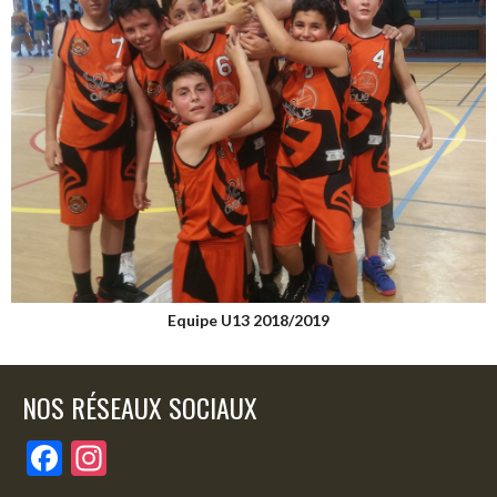
Equipe U13 2018/2019
NOS RÉSEAUX SOCIAUX
F
In
ac
st