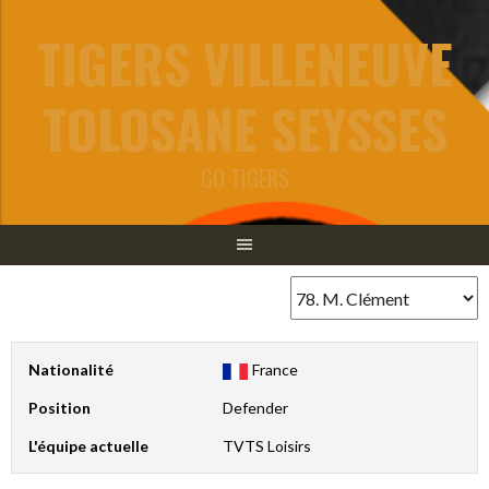
Aller
TIGERS VILLENEUVE
au
contenu
TOLOSANE SEYSSES
GO TIGERS
Nationalité
France
Position
Defender
L'équipe actuelle
TVTS Loisirs