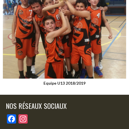
Equipe U13 2018/2019
NOS RÉSEAUX SOCIAUX
F
In
ac
st