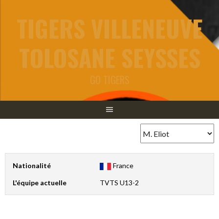
Aller
TIGERS VILLENEUVE
au
contenu
TOLOSANE SEYSSES
GO TIGERS
Nationalité
France
L'équipe actuelle
TVTS U13-2