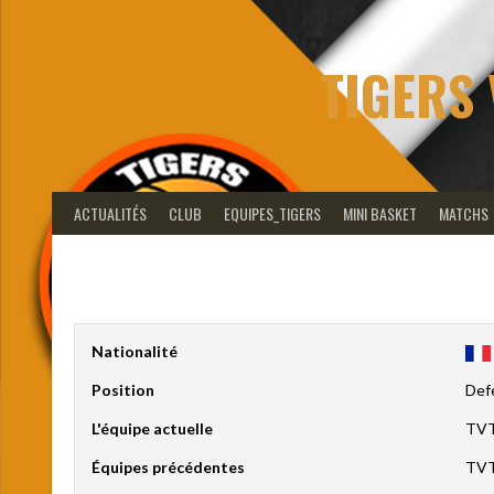
Aller
au
contenu
TIGERS 
ACTUALITÉS
CLUB
EQUIPES_TIGERS
MINI BASKET
MATCHS
Nationalité
Position
Def
L'équipe actuelle
TVT
Équipes précédentes
TVT