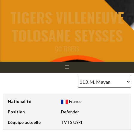
Aller
TIGERS VILLENEUVE
au
contenu
TOLOSANE SEYSSES
GO TIGERS
Nationalité
France
Position
Defender
L'équipe actuelle
TVTS U9-1