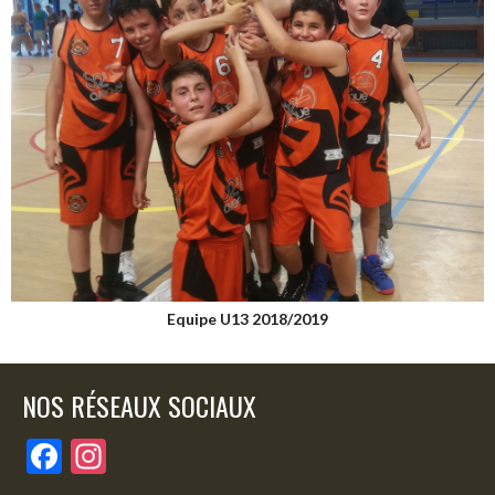
Equipe U13 2018/2019
NOS RÉSEAUX SOCIAUX
F
In
ac
st