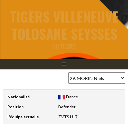
Aller
TIGERS VILLENEUVE
au
contenu
TOLOSANE SEYSSES
GO TIGERS
Nationalité
France
Position
Defender
L'équipe actuelle
TVTS U17