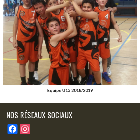
Equipe U13 2018/2019
NOS RÉSEAUX SOCIAUX
F
In
ac
st