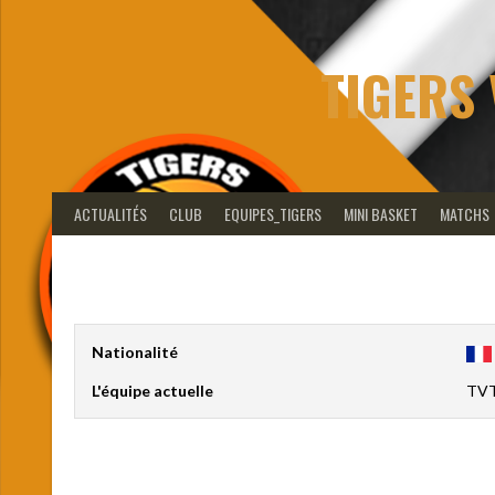
Aller
au
contenu
TIGERS 
ACTUALITÉS
CLUB
EQUIPES_TIGERS
MINI BASKET
MATCHS
Nationalité
L'équipe actuelle
TVT