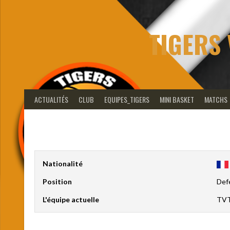
Aller
au
contenu
TIGERS 
ACTUALITÉS
CLUB
EQUIPES_TIGERS
MINI BASKET
MATCHS
Nationalité
Position
Def
L'équipe actuelle
TVT