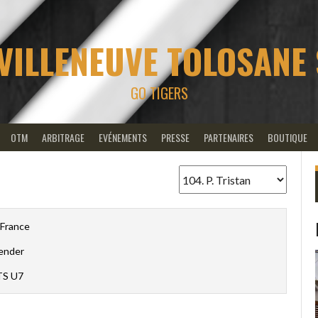
VILLENEUVE TOLOSANE
GO TIGERS
OTM
ARBITRAGE
EVÉNEMENTS
PRESSE
PARTENAIRES
BOUTIQUE
France
ender
S U7