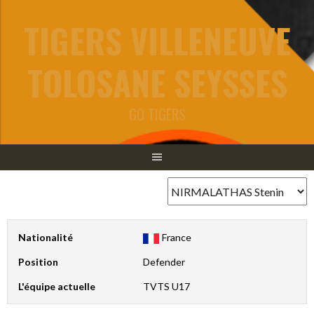
Aller
TIGERS VILLENEUVE
au
contenu
TOLOSANE SEYSSES
GO TIGERS
Nationalité
France
Position
Defender
L'équipe actuelle
TVTS U17