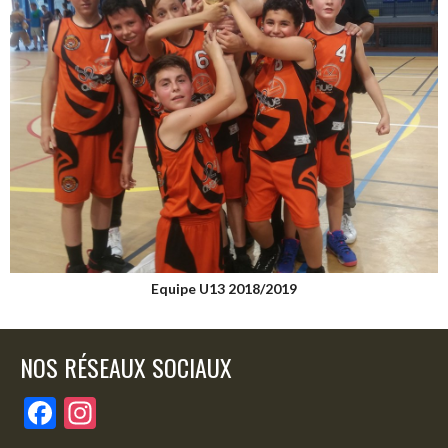
Equipe U13 2018/2019
NOS RÉSEAUX SOCIAUX
F
In
ac
st