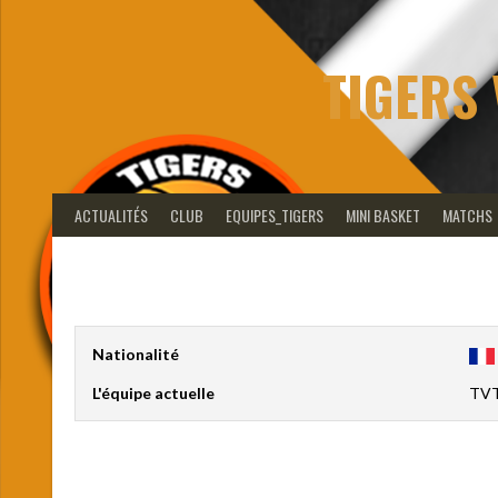
Aller
au
contenu
TIGERS 
ACTUALITÉS
CLUB
EQUIPES_TIGERS
MINI BASKET
MATCHS
Nationalité
L'équipe actuelle
TVT