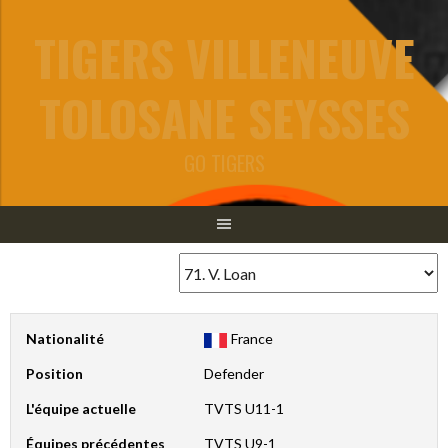
Aller
TIGERS VILLENEUVE
au
contenu
TOLOSANE SEYSSES
GO TIGERS
Nationalité
France
Position
Defender
L'équipe actuelle
TVTS U11-1
Équipes précédentes
TVTS U9-1