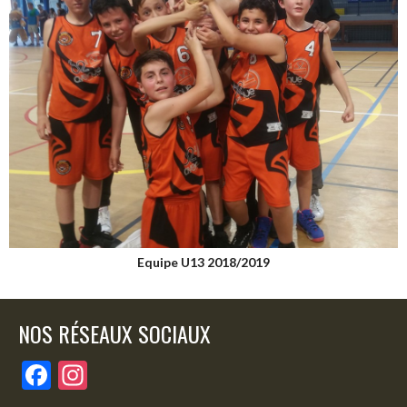
Equipe U13 2018/2019
NOS RÉSEAUX SOCIAUX
F
In
ac
st