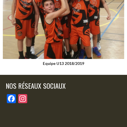
Equipe U13 2018/2019
NOS RÉSEAUX SOCIAUX
F
In
ac
st
e
a
b
gr