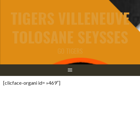
Aller
TIGERS VILLENEUVE
au
contenu
TOLOSANE SEYSSES
GO TIGERS
[clicface-organi id= »469″]