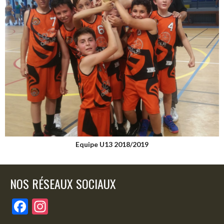
Equipe U13 2018/2019
NOS RÉSEAUX SOCIAUX
F
In
ac
st