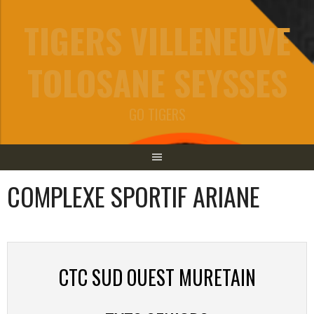
Aller
TIGERS VILLENEUVE
au
contenu
TOLOSANE SEYSSES
GO TIGERS
COMPLEXE SPORTIF ARIANE
CTC SUD OUEST MURETAIN