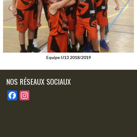
Equipe U13 2018/2019
NOS RÉSEAUX SOCIAUX
F
In
ac
st
e
a
b
gr
o
a