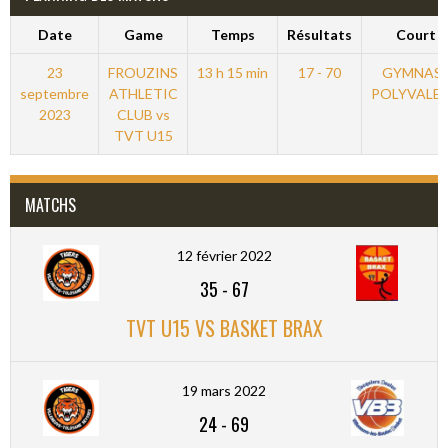
Date
Game
Temps
Résultats
Court
23
FROUZINS
13 h 15 min
17 - 70
GYMNAS
septembre
ATHLETIC
POLYVALE
2023
CLUB vs
TVT U15
MATCHS
12 février 2022
35
-
67
TVT U15 VS BASKET BRAX
19 mars 2022
24
-
69