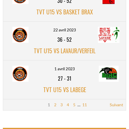
30
-
52
TVT U15 VS BASKET BRAX
22 avril 2023
36
-
52
TVT U15 VS LAVAUR/VERFEIL
1 avril 2023
27
-
31
TVT U15 VS LABEGE
1
2
3
4
5
…
11
Suivant