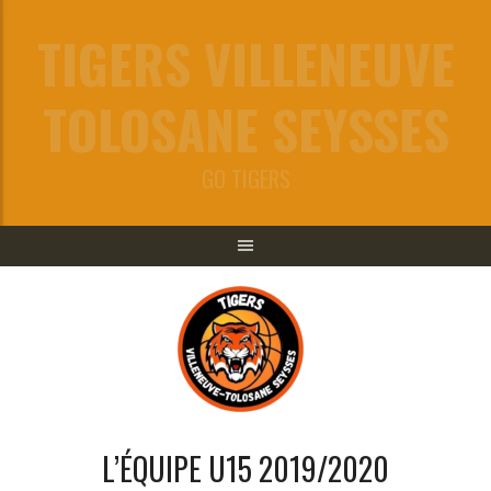
Aller
TIGERS VILLENEUVE
au
contenu
TOLOSANE SEYSSES
GO TIGERS
L’ÉQUIPE U15 2019/2020