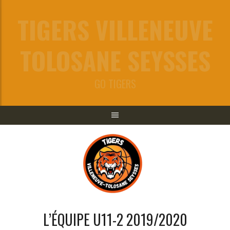
Aller
TIGERS VILLENEUVE
au
contenu
TOLOSANE SEYSSES
GO TIGERS
L’ÉQUIPE U11-2 2019/2020