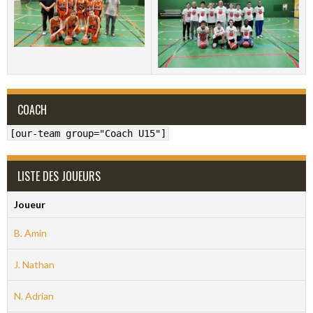
COACH
[our-team group="Coach U15"]
LISTE DES JOUEURS
Joueur
B. Amin
J. Nathan
N. Adrian