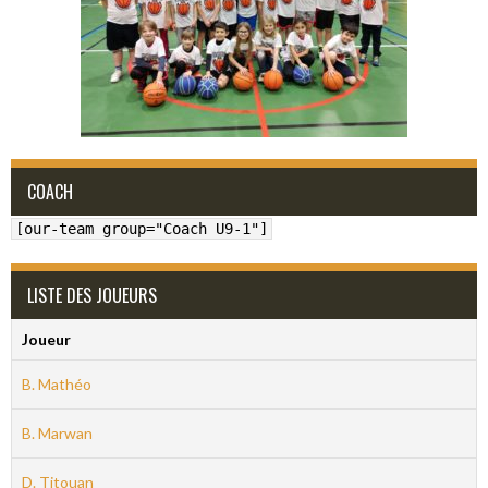
COACH
[our-team group="Coach U9-1"]
LISTE DES JOUEURS
Joueur
B. Mathéo
B. Marwan
D. Titouan