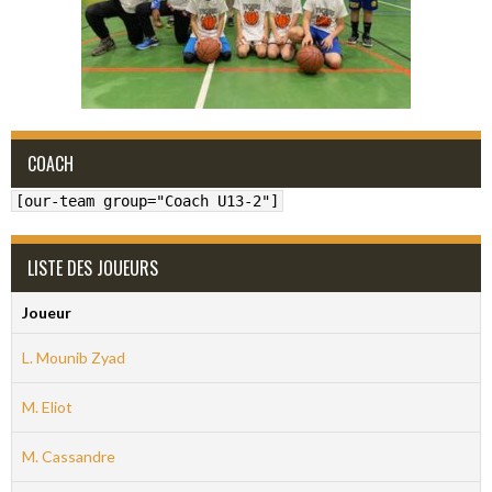
COACH
[our-team group="Coach U13-2"]
LISTE DES JOUEURS
Joueur
L. Mounib Zyad
M. Eliot
M. Cassandre