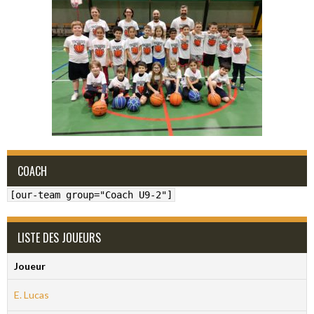
COACH
[our-team group="Coach U9-2"]
LISTE DES JOUEURS
Joueur
E. Lucas