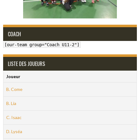
COACH
[our-team group="Coach U11-2"]
LISTE DES JOUEURS
Joueur
B. Come
B. Lia
C. Isaac
D. Lyséa