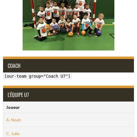
COACH
[our-team group="Coach U7"]
L'ÉQUIPE U7
Joueur
A. Noah
C. Julie